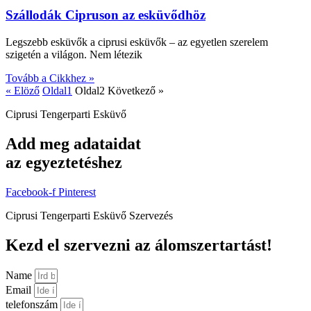
Szállodák Cipruson az esküvődhöz
Legszebb esküvők a ciprusi esküvők – az egyetlen szerelem
szigetén a világon. Nem létezik
Tovább a Cikkhez »
« Elöző
Oldal
1
Oldal
2
Következő »
Ciprusi Tengerparti Esküvő
Add meg adataidat
az egyeztetéshez
Facebook-f
Pinterest
Ciprusi Tengerparti Esküvő Szervezés
Kezd el szervezni az álomszertartást!
Name
Email
telefonszám