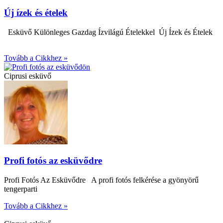
Új ízek és ételek
Esküvő Különleges Gazdag Ízvilágú Ételekkel Új Ízek és Ételek
Tovább a Cikkhez »
Ciprusi esküvő
Profi fotós az esküvődre
Profi Fotós Az Esküvődre A profi fotós felkérése a gyönyörű
tengerparti
Tovább a Cikkhez »