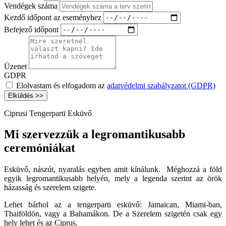
Vendégek száma
Kezdő időpont az eseményhez
Befejező időpont
Üzenet
GDPR
Elolvastam és elfogadom az
adatvédelmi szabályzatot (GDPR)
Elküldés >>
Ciprusi Tengerparti Esküvő
Mi szervezzük a legromantikusabb
ceremóniákat
Esküvő, nászút, nyaralás egyben amit kínálunk. Méghozzá a föld
egyik legromantikusabb helyén, mely a legenda szerint az örök
házasság és szerelem szigete.
Lehet bárhol az a tengerparti esküvő: Jamaican, Miami-ban,
Thaiföldön, vagy a Bahamákon. De a Szerelem szigetén csak egy
hely lehet és az Ciprus.