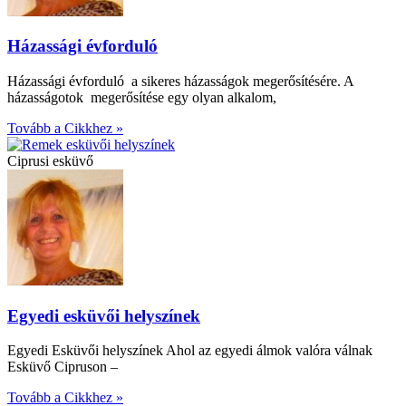
Házassági évforduló
Házassági évforduló a sikeres házasságok megerősítésére. A
házasságotok megerősítése egy olyan alkalom,
Tovább a Cikkhez »
Ciprusi esküvő
Egyedi esküvői helyszínek
Egyedi Esküvői helyszínek Ahol az egyedi álmok valóra válnak
Esküvő Cipruson –
Tovább a Cikkhez »