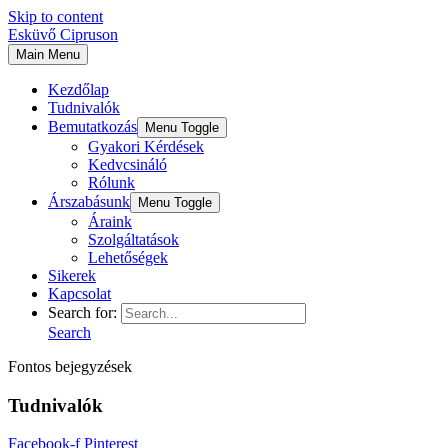
Skip to content
Esküvő Cipruson
Main Menu
Kezdőlap
Tudnivalók
Bemutatkozás
Menu Toggle
Gyakori Kérdések
Kedvcsináló
Rólunk
Árszabásunk
Menu Toggle
Áraink
Szolgáltatások
Lehetőségek
Sikerek
Kapcsolat
Search for:
Search
Fontos bejegyzések
Tudnivalók
Facebook-f
Pinterest