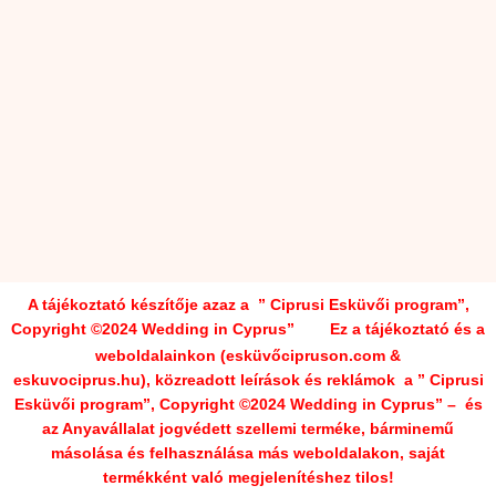
A tájékoztató készítője azaz a
” Ciprusi Esküvői program”,
Copyright ©2024 Wedding in Cyprus”
Ez a tájékoztató és a
weboldalainkon (esküvőcipruson.com &
eskuvociprus.hu),
közreadott leírások és reklámok
a ” Ciprusi
Esküvői program”, Copyright ©2024 Wedding in Cyprus” –
és
az Anyavállalat jogvédett szellemi terméke, bárminemű
másolása és felhasználása más weboldalakon, saját
termékként való megjelenítéshez tilos!