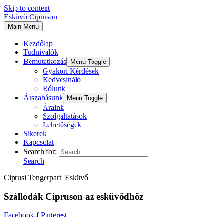
Skip to content
Esküvő Cipruson
Main Menu
Kezdőlap
Tudnivalók
Bemutatkozás
Menu Toggle
Gyakori Kérdések
Kedvcsináló
Rólunk
Árszabásunk
Menu Toggle
Áraink
Szolgáltatások
Lehetőségek
Sikerek
Kapcsolat
Search for:
Search
Ciprusi Tengerparti Esküvő
Szállodák Cipruson az esküvődhöz
Facebook-f
Pinterest