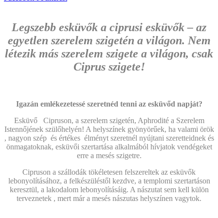
Legszebb esküvők a
ciprusi esküvők
– az
egyetlen szerelem szigetén a világon. Nem
létezik más szerelem szigete a világon, csak
Ciprus szigete!
Igazán emlékezetessé szeretnéd tenni az esküvőd napját?
Esküvő Cipruson, a szerelem szigetén, Aphrodité a Szerelem
Istennőjének szülőhelyén! A helyszínek gyönyörűek, ha valami örök
, nagyon szép és értékes élményt szeretnél nyújtani szeretteidnek és
önmagatoknak, esküvői szertartása alkalmából hívjatok vendégeket
erre a mesés szigetre.
Cipruson a szállodák tökéletesen felszereltek az esküvők
lebonyolításához, a felkészüléstől kezdve, a templomi szertartáson
keresztül, a lakodalom lebonyolításáig. A nászutat sem kell külön
terveznetek , mert már a mesés nászutas helyszínen vagytok.