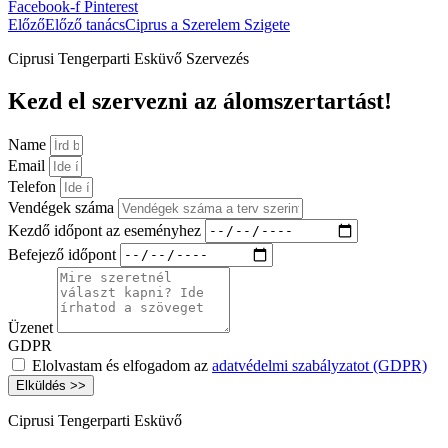
Facebook-f
Pinterest
Előző
Előző tanács
Ciprus a Szerelem Szigete
Ciprusi Tengerparti Esküvő Szervezés
Kezd el szervezni az álomszertartást!
Name
Email
Telefon
Vendégek száma
Kezdő időpont az eseményhez
Befejező időpont
Üzenet
GDPR
Elolvastam és elfogadom az
adatvédelmi szabályzatot (GDPR)
Elküldés >>
Ciprusi Tengerparti Esküvő