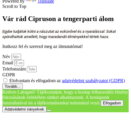
Powered by
Translate
Scroll to Top
Vár rád Cipruson a tengerparti álom
Egybe tudjátok kötni a nászutat az esküvővel és a nyaralással. Sokat
spórolhattok amellett, hogy maradandó élményekkel tértek haza.
Iratkozz fel és szerezd meg az útmutatómat!
Név
Email
Telefonszám
GDPR
Elolvastam és elfogadom az
adatvédelmi szabályzatot (GDPR)
Tovább...
Kedves Látogató! Tájékoztatjuk, hogy a honlap felhasználói élmény
fokozásának érdekében sütiket alkalmazunk. A honlapunk
használatával ön a tájékoztatásunkat tudomásul veszi.
Elfogadom
Adatvédelmi irányelvek