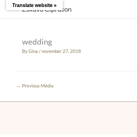
Skip
Translate website »
Esküvő Cipruson
to
content
wedding
By
Gina
/
november 27, 2018
←
Previous Média