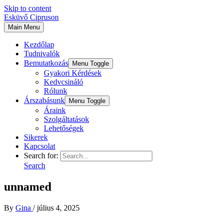
Skip to content
Esküvő Cipruson
Main Menu
Kezdőlap
Tudnivalók
Bemutatkozás
Menu Toggle
Gyakori Kérdések
Kedvcsináló
Rólunk
Árszabásunk
Menu Toggle
Áraink
Szolgáltatások
Lehetőségek
Sikerek
Kapcsolat
Search for:
Search
unnamed
By
Gina
/
július 4, 2025