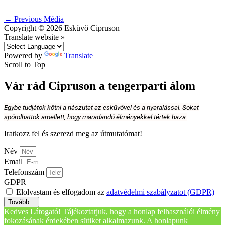
←
Previous Média
Copyright © 2026
Esküvő Cipruson
Translate website »
Powered by
Translate
Scroll to Top
Vár rád Cipruson a tengerparti álom
Egybe tudjátok kötni a nászutat az esküvővel és a nyaralással. Sokat
spórolhattok amellett, hogy maradandó élményekkel tértek haza.
Iratkozz fel és szerezd meg az útmutatómat!
Név
Email
Telefonszám
GDPR
Elolvastam és elfogadom az
adatvédelmi szabályzatot (GDPR)
Tovább...
Kedves Látogató! Tájékoztatjuk, hogy a honlap felhasználói élmény
fokozásának érdekében sütiket alkalmazunk. A honlapunk