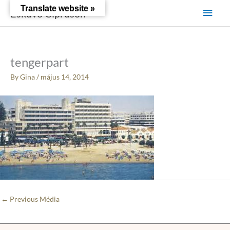
Skip
Main
Translate website »
Esküvő Cipruson
to
content
Men
tengerpart
By
Gina
/
május 14, 2014
←
Previous Média