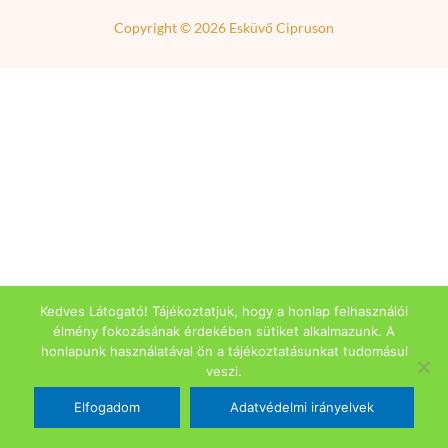
Copyright © 2026
Esküvő Cipruson
Kedves Látogató! Tájékoztatjuk, hogy a honlap felhasználói
élmény fokozásának érdekében sütiket alkalmazunk. A
honlapunk használatával ön a tájékoztatásunkat tudomásul
veszi.
Elfogadom
Adatvédelmi irányelvek