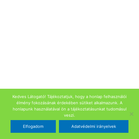
Kedves Látogató! Tájékoztatjuk, hogy a honlap felhasználói
élmény fokozásának érdekében sütiket alkalmazunk. A
honlapunk használatával ön a tájékoztatásunkat tudomásul
veszi.
Elfogadom
Adatvédelmi irányelvek