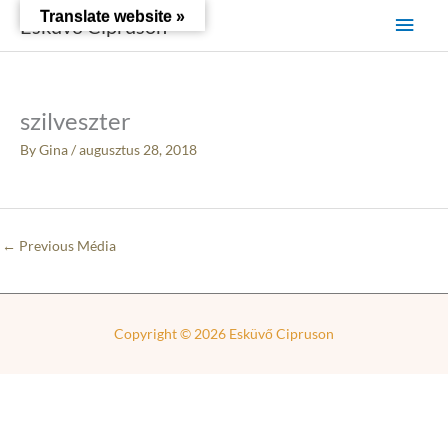
Skip
Main
Translate website »
Esküvő Cipruson
to
content
Men
szilveszter
By
Gina
/
augusztus 28, 2018
←
Previous Média
Copyright © 2026
Esküvő Cipruson