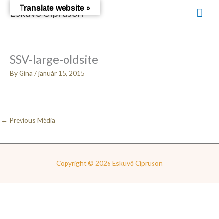
Skip
Mai
Translate website »
Esküvő Cipruson
to
content
Men
SSV-large-oldsite
By
Gina
/
január 15, 2015
←
Previous Média
Copyright © 2026
Esküvő Cipruson