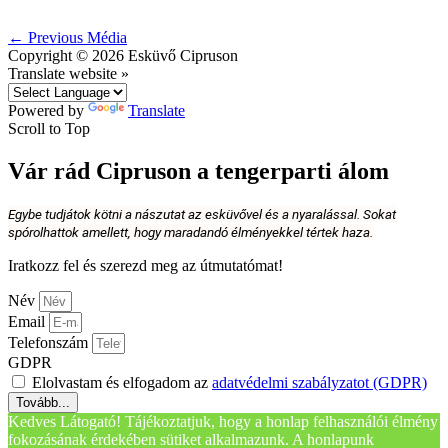
←
Previous Média
Copyright © 2026
Esküvő Cipruson
Translate website »
Powered by
Translate
Scroll to Top
Vár rád Cipruson a tengerparti álom
Egybe tudjátok kötni a nászutat az esküvővel és a nyaralással. Sokat
spórolhattok amellett, hogy maradandó élményekkel tértek haza.
Iratkozz fel és szerezd meg az útmutatómat!
Név
Email
Telefonszám
GDPR
Elolvastam és elfogadom az
adatvédelmi szabályzatot (GDPR)
Tovább...
Kedves Látogató! Tájékoztatjuk, hogy a honlap felhasználói élmény
fokozásának érdekében sütiket alkalmazunk. A honlapunk