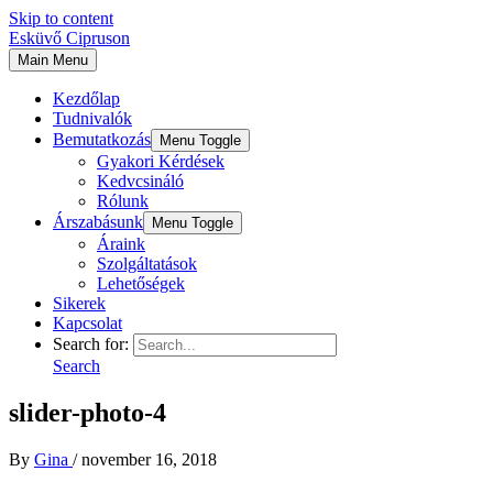
Skip to content
Esküvő Cipruson
Main Menu
Kezdőlap
Tudnivalók
Bemutatkozás
Menu Toggle
Gyakori Kérdések
Kedvcsináló
Rólunk
Árszabásunk
Menu Toggle
Áraink
Szolgáltatások
Lehetőségek
Sikerek
Kapcsolat
Search for:
Search
slider-photo-4
By
Gina
/
november 16, 2018