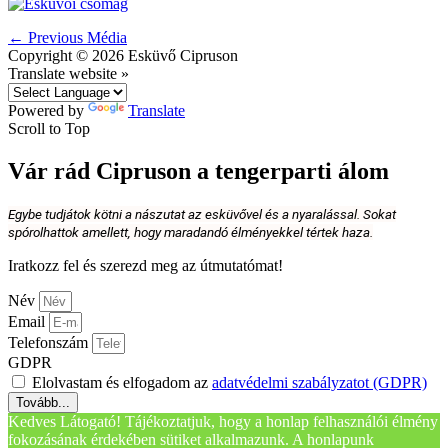
←
Previous Média
Copyright © 2026
Esküvő Cipruson
Translate website »
Powered by
Translate
Scroll to Top
Vár rád Cipruson a tengerparti álom
Egybe tudjátok kötni a nászutat az esküvővel és a nyaralással. Sokat
spórolhattok amellett, hogy maradandó élményekkel tértek haza.
Iratkozz fel és szerezd meg az útmutatómat!
Név
Email
Telefonszám
GDPR
Elolvastam és elfogadom az
adatvédelmi szabályzatot (GDPR)
Tovább...
Kedves Látogató! Tájékoztatjuk, hogy a honlap felhasználói élmény
fokozásának érdekében sütiket alkalmazunk. A honlapunk