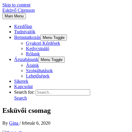
Skip to content
Esküvő Cipruson
Main Menu
Kezdőlap
Tudnivalók
Bemutatkozás
Menu Toggle
Gyakori Kérdések
Kedvcsináló
Rólunk
Árszabásunk
Menu Toggle
Áraink
Szolgáltatások
Lehetőségek
Sikerek
Kapcsolat
Search for:
Search
Esküvői csomag
By
Gina
/
február 6, 2020