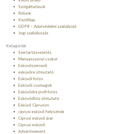
Szolgáltatások
Rólunk
Kezdőlap
GDPR – Adatvédelmi szabályzat
Jogi szabályozás
Ketagóriák
Szertartásvezetés
Menyasszonyi csokor
Esküvőszervező
esküvőre útmutató
Esküvői fotós
Esküvői csomagok
Esküvődre profi fotós
Esküvődhöz útmutató
Esküvő Cipruson
ciprusi esküvő helyszínek
Ciprusi esküvő árai
Ciprusi esküvő
Advertisement