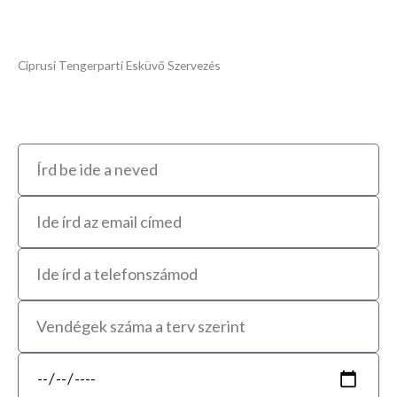
Ciprusi Tengerparti Esküvő Szervezés
Name
Email
Telefonszámod
Vendégek
száma
Kezdő
időpont