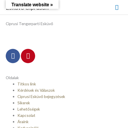
Skip
Mai
Translate website »
Esküvő Cipruson
to
content
Men
Ciprusi Tengerparti Esküvő
F
P
a
i
c
n
e
t
Oldalak
b
e
Titkos link
o
r
Kérdések és Válaszok
o
e
Ciprusi Esküvő bejegyzések
k
s
Sikerek
-
t
Lehetőségek
f
Kapcsolat
Áraink
Kedvcsináló