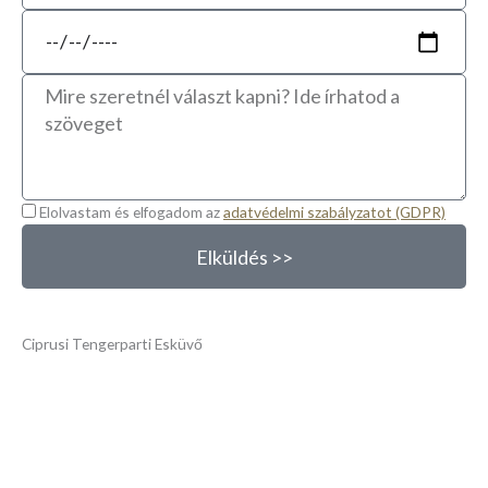
az
Befejező
eseményhez
időpont
Üzenet
GDPR
Elolvastam és elfogadom az
adatvédelmi szabályzatot (GDPR)
Elküldés >>
Ciprusi Tengerparti Esküvő