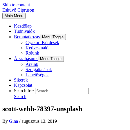
Skip to content
Esküvő Cipruson
Main Menu
Kezdőlap
Tudnivalók
Bemutatkozás
Menu Toggle
Gyakori Kérdések
Kedvcsináló
Rólunk
Árszabásunk
Menu Toggle
Áraink
Szolgáltatások
Lehetőségek
Sikerek
Kapcsolat
Search for:
Search
scott-webb-78397-unsplash
By
Gina
/
augusztus 13, 2019