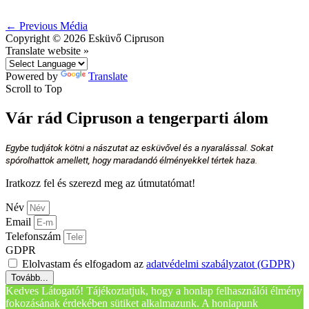
←
Previous Média
Copyright © 2026
Esküvő Cipruson
Translate website »
Powered by
Translate
Scroll to Top
Vár rád Cipruson a tengerparti álom
Egybe tudjátok kötni a nászutat az esküvővel és a nyaralással. Sokat
spórolhattok amellett, hogy maradandó élményekkel tértek haza.
Iratkozz fel és szerezd meg az útmutatómat!
Név
Email
Telefonszám
GDPR
Elolvastam és elfogadom az
adatvédelmi szabályzatot (GDPR)
Tovább...
Kedves Látogató! Tájékoztatjuk, hogy a honlap felhasználói élmény
fokozásának érdekében sütiket alkalmazunk. A honlapunk