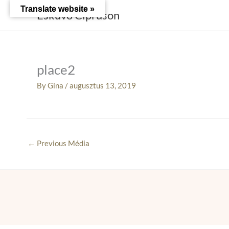
Skip
Translate website »
Esküvő Cipruson
to
content
place2
By
Gina
/
augusztus 13, 2019
←
Previous Média