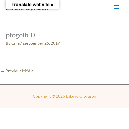
Skip
Main
Translate website »
Esküvő Cipruson
to
content
Men
pfogolb_0
By
Gina
/
szeptember 25, 2017
←
Previous Média
Copyright © 2026
Esküvő Cipruson