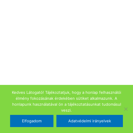
Kedves Látogató! Tájékoztatjuk, hogy a honlap felhasználói
élmény fokozásának érdekében sütiket alkalmazunk. A
honlapunk használatával ön a tájékoztatásunkat tudomásul
veszi.
Elfogadom
Adatvédelmi irányelvek