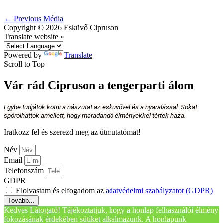
←
Previous Média
Copyright © 2026
Esküvő Cipruson
Translate website »
Powered by
Translate
Scroll to Top
Vár rád Cipruson a tengerparti álom
Egybe tudjátok kötni a nászutat az esküvővel és a nyaralással. Sokat
spórolhattok amellett, hogy maradandó élményekkel tértek haza.
Iratkozz fel és szerezd meg az útmutatómat!
Név
Email
Telefonszám
GDPR
Elolvastam és elfogadom az
adatvédelmi szabályzatot (GDPR)
Tovább...
Kedves Látogató! Tájékoztatjuk, hogy a honlap felhasználói élmény
fokozásának érdekében sütiket alkalmazunk. A honlapunk