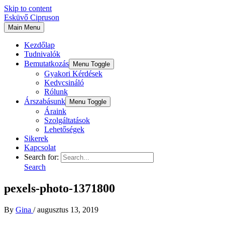
Skip to content
Esküvő Cipruson
Main Menu
Kezdőlap
Tudnivalók
Bemutatkozás
Menu Toggle
Gyakori Kérdések
Kedvcsináló
Rólunk
Árszabásunk
Menu Toggle
Áraink
Szolgáltatások
Lehetőségek
Sikerek
Kapcsolat
Search for:
Search
pexels-photo-1371800
By
Gina
/
augusztus 13, 2019