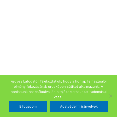
Kedves Látogató! Tájékoztatjuk, hogy a honlap felhasználói
élmény fokozásának érdekében sütiket alkalmazunk. A
honlapunk használatával ön a tájékoztatásunkat tudomásul
veszi.
Elfogadom
Adatvédelmi irányelvek