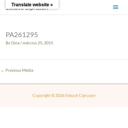
Skip
Main
Translate website »
Esküvő Cipruson
to
content
Men
PA261295
By
Gina
/
március 25, 2015
←
Previous Média
Copyright © 2026
Esküvő Cipruson