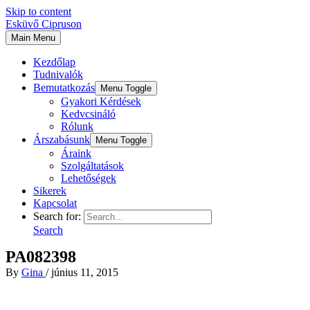
Skip to content
Esküvő Cipruson
Main Menu
Kezdőlap
Tudnivalók
Bemutatkozás
Menu Toggle
Gyakori Kérdések
Kedvcsináló
Rólunk
Árszabásunk
Menu Toggle
Áraink
Szolgáltatások
Lehetőségek
Sikerek
Kapcsolat
Search for:
Search
PA082398
By
Gina
/
június 11, 2015