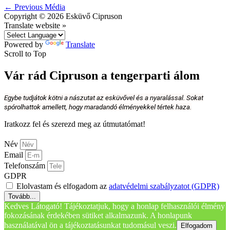
←
Previous Média
Copyright © 2026
Esküvő Cipruson
Translate website »
Powered by
Translate
Scroll to Top
Vár rád Cipruson a tengerparti álom
Egybe tudjátok kötni a nászutat az esküvővel és a nyaralással. Sokat
spórolhattok amellett, hogy maradandó élményekkel tértek haza.
Iratkozz fel és szerezd meg az útmutatómat!
Név
Email
Telefonszám
GDPR
Elolvastam és elfogadom az
adatvédelmi szabályzatot (GDPR)
Tovább...
Kedves Látogató! Tájékoztatjuk, hogy a honlap felhasználói élmény
fokozásának érdekében sütiket alkalmazunk. A honlapunk
használatával ön a tájékoztatásunkat tudomásul veszi.
Elfogadom