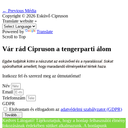
←
Previous Média
Copyright © 2026
Esküvő Cipruson
Translate website »
Powered by
Translate
Scroll to Top
Vár rád Cipruson a tengerparti álom
Egybe tudjátok kötni a nászutat az esküvővel és a nyaralással. Sokat
spórolhattok amellett, hogy maradandó élményekkel tértek haza.
Iratkozz fel és szerezd meg az útmutatómat!
Név
Email
Telefonszám
GDPR
Elolvastam és elfogadom az
adatvédelmi szabályzatot (GDPR)
Tovább...
Kedves Látogató! Tájékoztatjuk, hogy a honlap felhasználói élmény
fokozásának érdekében sütiket alkalmazunk. A honlapunk