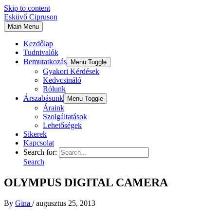
Skip to content
Esküvő Cipruson
Main Menu
Kezdőlap
Tudnivalók
Bemutatkozás
Menu Toggle
Gyakori Kérdések
Kedvcsináló
Rólunk
Árszabásunk
Menu Toggle
Áraink
Szolgáltatások
Lehetőségek
Sikerek
Kapcsolat
Search for:
Search
OLYMPUS DIGITAL CAMERA
By
Gina
/
augusztus 25, 2013