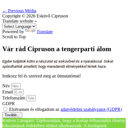
←
Previous Média
Copyright © 2026
Esküvő Cipruson
Translate website »
Powered by
Translate
Scroll to Top
Vár rád Cipruson a tengerparti álom
Egybe tudjátok kötni a nászutat az esküvővel és a nyaralással. Sokat
spórolhattok amellett, hogy maradandó élményekkel tértek haza.
Iratkozz fel és szerezd meg az útmutatómat!
Név
Email
Telefonszám
GDPR
Elolvastam és elfogadom az
adatvédelmi szabályzatot (GDPR)
Tovább...
Kedves Látogató! Tájékoztatjuk, hogy a honlap felhasználói élmény
fokozásának érdekében sütiket alkalmazunk. A honlapunk