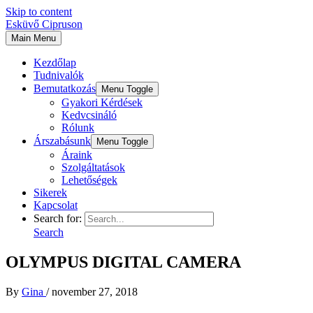
Skip to content
Esküvő Cipruson
Main Menu
Kezdőlap
Tudnivalók
Bemutatkozás
Menu Toggle
Gyakori Kérdések
Kedvcsináló
Rólunk
Árszabásunk
Menu Toggle
Áraink
Szolgáltatások
Lehetőségek
Sikerek
Kapcsolat
Search for:
Search
OLYMPUS DIGITAL CAMERA
By
Gina
/
november 27, 2018