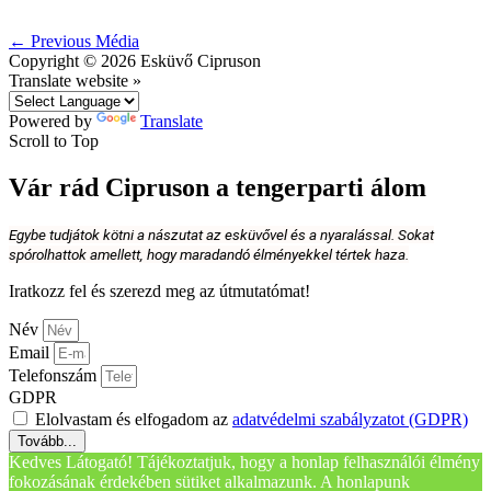
←
Previous Média
Copyright © 2026
Esküvő Cipruson
Translate website »
Powered by
Translate
Scroll to Top
Vár rád Cipruson a tengerparti álom
Egybe tudjátok kötni a nászutat az esküvővel és a nyaralással. Sokat
spórolhattok amellett, hogy maradandó élményekkel tértek haza.
Iratkozz fel és szerezd meg az útmutatómat!
Név
Email
Telefonszám
GDPR
Elolvastam és elfogadom az
adatvédelmi szabályzatot (GDPR)
Tovább...
Kedves Látogató! Tájékoztatjuk, hogy a honlap felhasználói élmény
fokozásának érdekében sütiket alkalmazunk. A honlapunk