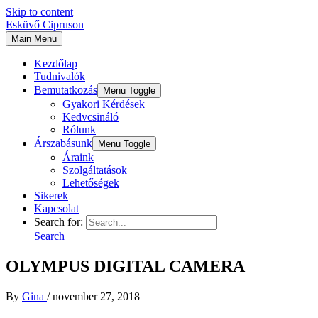
Skip to content
Esküvő Cipruson
Main Menu
Kezdőlap
Tudnivalók
Bemutatkozás
Menu Toggle
Gyakori Kérdések
Kedvcsináló
Rólunk
Árszabásunk
Menu Toggle
Áraink
Szolgáltatások
Lehetőségek
Sikerek
Kapcsolat
Search for:
Search
OLYMPUS DIGITAL CAMERA
By
Gina
/
november 27, 2018