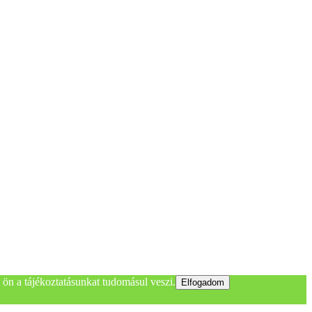
ön a tájékoztatásunkat tudomásul veszi.
Elfogadom