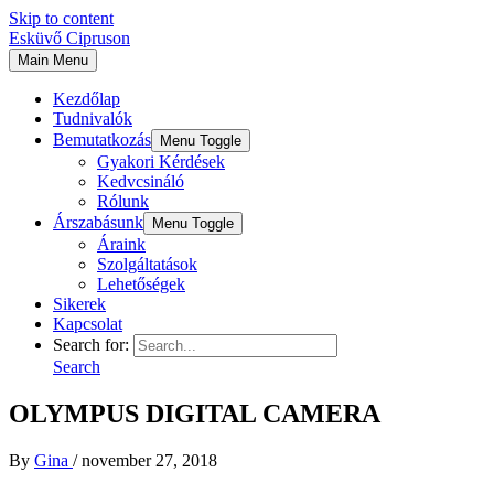
Skip to content
Esküvő Cipruson
Main Menu
Kezdőlap
Tudnivalók
Bemutatkozás
Menu Toggle
Gyakori Kérdések
Kedvcsináló
Rólunk
Árszabásunk
Menu Toggle
Áraink
Szolgáltatások
Lehetőségek
Sikerek
Kapcsolat
Search for:
Search
OLYMPUS DIGITAL CAMERA
By
Gina
/
november 27, 2018