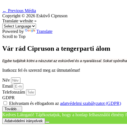
←
Previous Média
Copyright © 2026
Esküvő Cipruson
Translate website »
Powered by
Translate
Scroll to Top
Vár rád Cipruson a tengerparti álom
Egybe tudjátok kötni a nászutat az esküvővel és a nyaralással. Sokat spórolh
Iratkozz fel és szerezd meg az útmutatómat!
Név
Email
Telefonszám
GDPR
Elolvastam és elfogadom az
adatvédelmi szabályzatot (GDPR)
Tovább...
Kedves Látogató! Tájékoztatjuk, hogy a honlap felhasználói élmény f
Adatvédelmi irányelvek