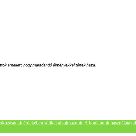
attok amellett, hogy maradandó élményekkel tértek haza.
okozásának érdekében sütiket alkalmazunk. A honlapunk használatával 