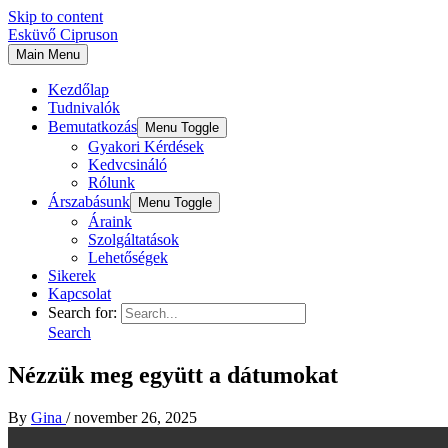
Skip to content
Esküvő Cipruson
Main Menu
Kezdőlap
Tudnivalók
Bemutatkozás
Menu Toggle
Gyakori Kérdések
Kedvcsináló
Rólunk
Árszabásunk
Menu Toggle
Áraink
Szolgáltatások
Lehetőségek
Sikerek
Kapcsolat
Search for:
Search
Nézzük meg együtt a dátumokat
By
Gina
/
november 26, 2025