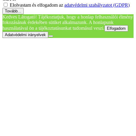
Elolvastam és elfogadom az
adatvédelmi szabályzatot (GDPR)
Tovább...
Kedves Látogató! Tájékoztatjuk, hogy a honlap felhasználói élmény
fokozásának érdekében sütiket alkalmazunk. A honlapunk
használatával ön a tájékoztatásunkat tudomásul veszi.
Elfogadom
Adatvédelmi irányelvek