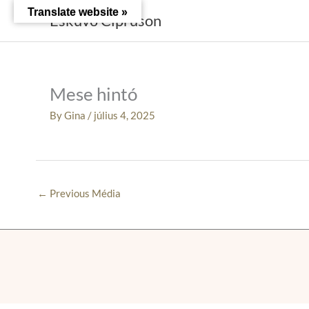
Skip
Translate website »
Esküvő Cipruson
to
content
Mese hintó
By
Gina
/
július 4, 2025
←
Previous Média