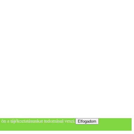
ön a tájékoztatásunkat tudomásul veszi.
Elfogadom