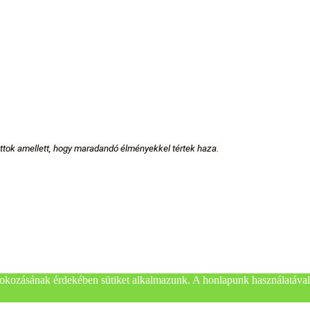
attok amellett, hogy maradandó élményekkel tértek haza.
okozásának érdekében sütiket alkalmazunk. A honlapunk használatával 