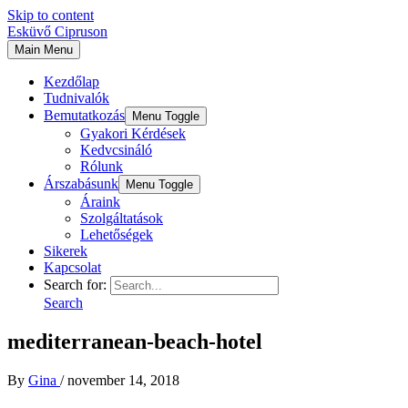
Skip to content
Esküvő Cipruson
Main Menu
Kezdőlap
Tudnivalók
Bemutatkozás
Menu Toggle
Gyakori Kérdések
Kedvcsináló
Rólunk
Árszabásunk
Menu Toggle
Áraink
Szolgáltatások
Lehetőségek
Sikerek
Kapcsolat
Search for:
Search
mediterranean-beach-hotel
By
Gina
/
november 14, 2018