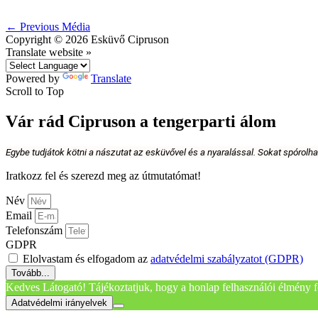
←
Previous Média
Copyright © 2026
Esküvő Cipruson
Translate website »
Powered by
Translate
Scroll to Top
Vár rád Cipruson a tengerparti álom
Egybe tudjátok kötni a nászutat az esküvővel és a nyaralással. Sokat spórolh
Iratkozz fel és szerezd meg az útmutatómat!
Név
Email
Telefonszám
GDPR
Elolvastam és elfogadom az
adatvédelmi szabályzatot (GDPR)
Tovább...
Kedves Látogató! Tájékoztatjuk, hogy a honlap felhasználói élmény f
Adatvédelmi irányelvek