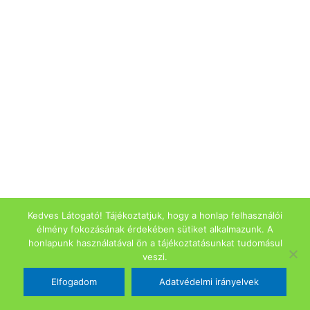
Kedves Látogató! Tájékoztatjuk, hogy a honlap felhasználói
élmény fokozásának érdekében sütiket alkalmazunk. A
honlapunk használatával ön a tájékoztatásunkat tudomásul
veszi.
Elfogadom
Adatvédelmi irányelvek