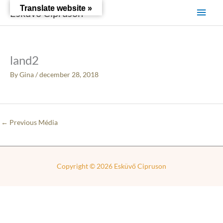
Skip
Main
Translate website »
Esküvő Cipruson
to
content
Men
land2
By
Gina
/
december 28, 2018
←
Previous Média
Copyright © 2026
Esküvő Cipruson