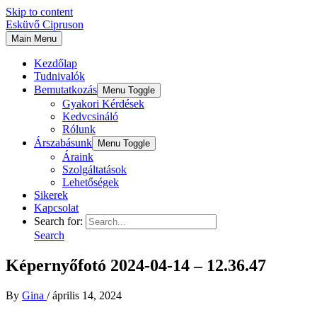
Skip to content
Esküvő Cipruson
Main Menu
Kezdőlap
Tudnivalók
Bemutatkozás
Menu Toggle
Gyakori Kérdések
Kedvcsináló
Rólunk
Árszabásunk
Menu Toggle
Áraink
Szolgáltatások
Lehetőségek
Sikerek
Kapcsolat
Search for:
Search
Képernyőfotó 2024-04-14 – 12.36.47
By
Gina
/
április 14, 2024