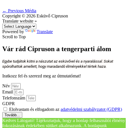
←
Previous Média
Copyright © 2026
Esküvő Cipruson
Translate website »
Powered by
Translate
Scroll to Top
Vár rád Cipruson a tengerparti álom
Egybe tudjátok kötni a nászutat az esküvővel és a nyaralással. Sokat
spórolhattok amellett, hogy maradandó élményekkel tértek haza.
Iratkozz fel és szerezd meg az útmutatómat!
Név
Email
Telefonszám
GDPR
Elolvastam és elfogadom az
adatvédelmi szabályzatot (GDPR)
Tovább...
Kedves Látogató! Tájékoztatjuk, hogy a honlap felhasználói élmény
fokozásának érdekében sütiket alkalmazunk. A honlapunk