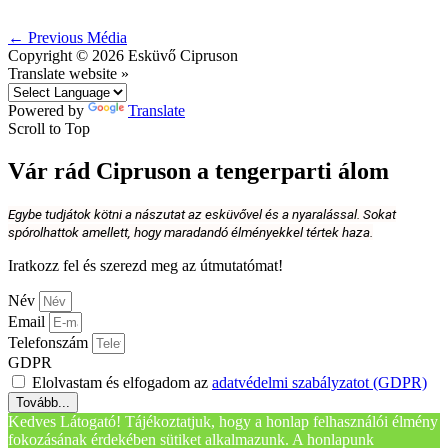
←
Previous Média
Copyright © 2026
Esküvő Cipruson
Translate website »
Powered by
Translate
Scroll to Top
Vár rád Cipruson a tengerparti álom
Egybe tudjátok kötni a nászutat az esküvővel és a nyaralással. Sokat
spórolhattok amellett, hogy maradandó élményekkel tértek haza.
Iratkozz fel és szerezd meg az útmutatómat!
Név
Email
Telefonszám
GDPR
Elolvastam és elfogadom az
adatvédelmi szabályzatot (GDPR)
Tovább...
Kedves Látogató! Tájékoztatjuk, hogy a honlap felhasználói élmény
fokozásának érdekében sütiket alkalmazunk. A honlapunk