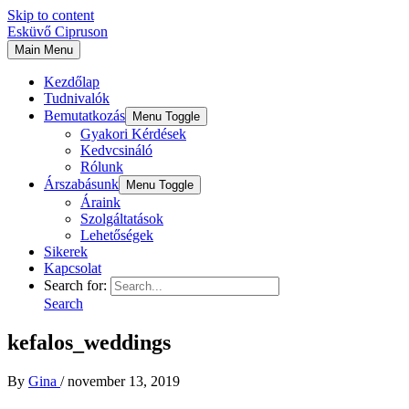
Skip to content
Esküvő Cipruson
Main Menu
Kezdőlap
Tudnivalók
Bemutatkozás
Menu Toggle
Gyakori Kérdések
Kedvcsináló
Rólunk
Árszabásunk
Menu Toggle
Áraink
Szolgáltatások
Lehetőségek
Sikerek
Kapcsolat
Search for:
Search
kefalos_weddings
By
Gina
/
november 13, 2019