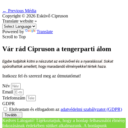
←
Previous Média
Copyright © 2026
Esküvő Cipruson
Translate website »
Powered by
Translate
Scroll to Top
Vár rád Cipruson a tengerparti álom
Egybe tudjátok kötni a nászutat az esküvővel és a nyaralással. Sokat
spórolhattok amellett, hogy maradandó élményekkel tértek haza.
Iratkozz fel és szerezd meg az útmutatómat!
Név
Email
Telefonszám
GDPR
Elolvastam és elfogadom az
adatvédelmi szabályzatot (GDPR)
Tovább...
Kedves Látogató! Tájékoztatjuk, hogy a honlap felhasználói élmény
fokozásának érdekében sütiket alkalmazunk. A honlapunk