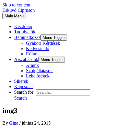
Skip to content
Esküvő Cipruson
Main Menu
Kezdőlap
Tudnivalók
Bemutatkozás
Menu Toggle
Gyakori Kérdések
Kedvcsináló
Rólunk
Árszabásunk
Menu Toggle
Áraink
Szolgáltatások
Lehetőségek
Sikerek
Kapcsolat
Search for:
Search
img3
By
Gina
/
június 24, 2015