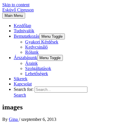
Skip to content
Esküvő Cipruson
Main Menu
Kezdőlap
Tudnivalók
Bemutatkozás
Menu Toggle
Gyakori Kérdések
Kedvcsináló
Rólunk
Árszabásunk
Menu Toggle
Áraink
Szolgáltatások
Lehetőségek
Sikerek
Kapcsolat
Search for:
Search
images
By
Gina
/
szeptember 6, 2013