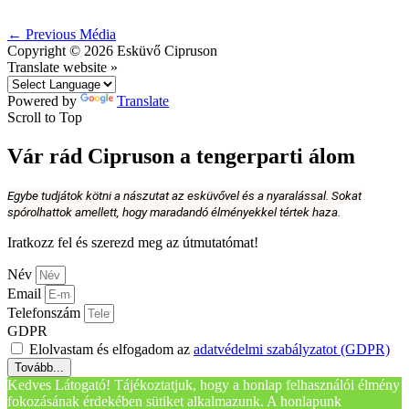
←
Previous Média
Copyright © 2026
Esküvő Cipruson
Translate website »
Powered by
Translate
Scroll to Top
Vár rád Cipruson a tengerparti álom
Egybe tudjátok kötni a nászutat az esküvővel és a nyaralással. Sokat
spórolhattok amellett, hogy maradandó élményekkel tértek haza.
Iratkozz fel és szerezd meg az útmutatómat!
Név
Email
Telefonszám
GDPR
Elolvastam és elfogadom az
adatvédelmi szabályzatot (GDPR)
Tovább...
Kedves Látogató! Tájékoztatjuk, hogy a honlap felhasználói élmény
fokozásának érdekében sütiket alkalmazunk. A honlapunk