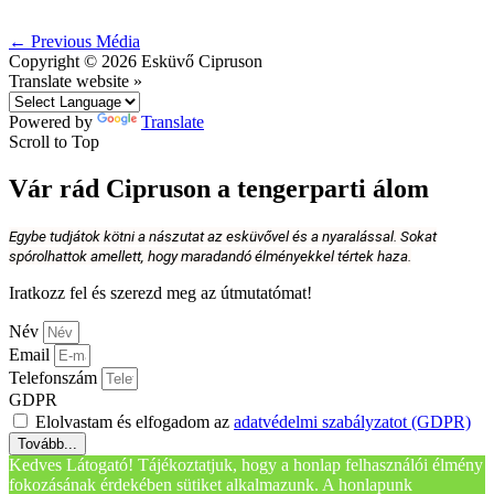
←
Previous Média
Copyright © 2026
Esküvő Cipruson
Translate website »
Powered by
Translate
Scroll to Top
Vár rád Cipruson a tengerparti álom
Egybe tudjátok kötni a nászutat az esküvővel és a nyaralással. Sokat
spórolhattok amellett, hogy maradandó élményekkel tértek haza.
Iratkozz fel és szerezd meg az útmutatómat!
Név
Email
Telefonszám
GDPR
Elolvastam és elfogadom az
adatvédelmi szabályzatot (GDPR)
Tovább...
Kedves Látogató! Tájékoztatjuk, hogy a honlap felhasználói élmény
fokozásának érdekében sütiket alkalmazunk. A honlapunk