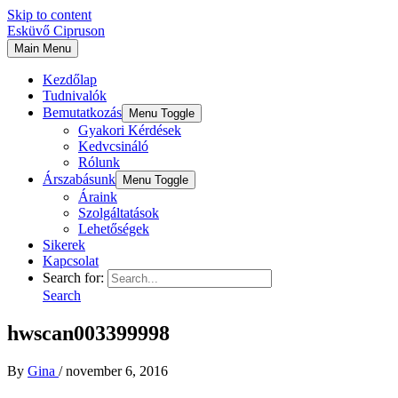
Skip to content
Esküvő Cipruson
Main Menu
Kezdőlap
Tudnivalók
Bemutatkozás
Menu Toggle
Gyakori Kérdések
Kedvcsináló
Rólunk
Árszabásunk
Menu Toggle
Áraink
Szolgáltatások
Lehetőségek
Sikerek
Kapcsolat
Search for:
Search
hwscan003399998
By
Gina
/
november 6, 2016