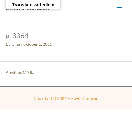
Skip
Main
Translate website »
Esküvő Cipruson
to
content
Men
g_3364
By
Gina
/
október 1, 2015
←
Previous Média
Copyright © 2026
Esküvő Cipruson