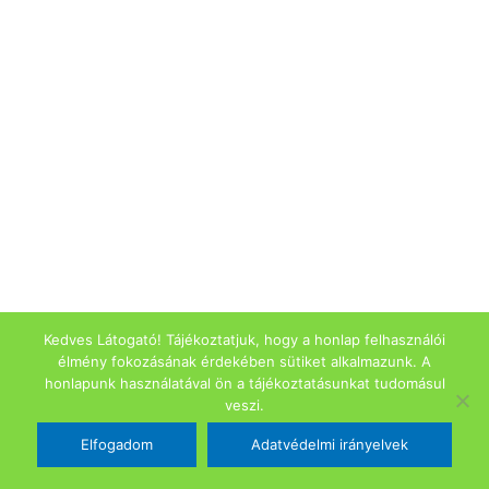
Kedves Látogató! Tájékoztatjuk, hogy a honlap felhasználói
élmény fokozásának érdekében sütiket alkalmazunk. A
honlapunk használatával ön a tájékoztatásunkat tudomásul
veszi.
Elfogadom
Adatvédelmi irányelvek