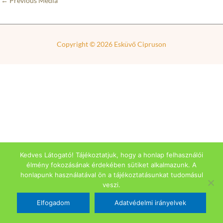
←
Previous Média
Copyright © 2026
Esküvő Cipruson
Kedves Látogató! Tájékoztatjuk, hogy a honlap felhasználói
élmény fokozásának érdekében sütiket alkalmazunk. A
honlapunk használatával ön a tájékoztatásunkat tudomásul
veszi.
Elfogadom
Adatvédelmi irányelvek