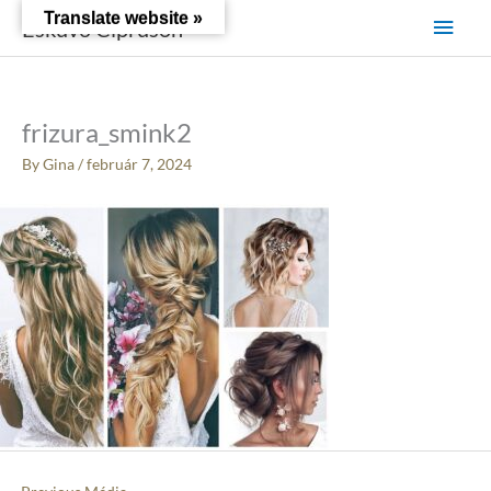
Skip
Main
Translate website »
Esküvő Cipruson
to
content
Men
frizura_smink2
By
Gina
/
február 7, 2024