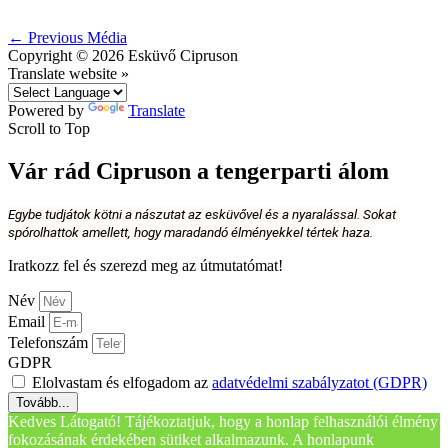
←
Previous Média
Copyright © 2026
Esküvő Cipruson
Translate website »
Powered by
Translate
Scroll to Top
Vár rád Cipruson a tengerparti álom
Egybe tudjátok kötni a nászutat az esküvővel és a nyaralással. Sokat
spórolhattok amellett, hogy maradandó élményekkel tértek haza.
Iratkozz fel és szerezd meg az útmutatómat!
Név
Email
Telefonszám
GDPR
Elolvastam és elfogadom az
adatvédelmi szabályzatot (GDPR)
Tovább...
Kedves Látogató! Tájékoztatjuk, hogy a honlap felhasználói élmény
fokozásának érdekében sütiket alkalmazunk. A honlapunk