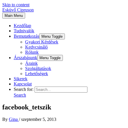
Skip to content
Esküvő Cipruson
Main Menu
Kezdőlap
Tudnivalók
Bemutatkozás
Menu Toggle
Gyakori Kérdések
Kedvcsináló
Rólunk
Árszabásunk
Menu Toggle
Áraink
Szolgáltatások
Lehetőségek
Sikerek
Kapcsolat
Search for:
Search
facebook_tetszik
By
Gina
/
szeptember 5, 2013