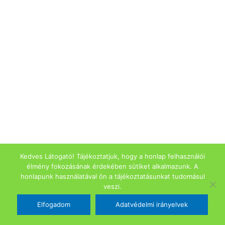
Kedves Látogató! Tájékoztatjuk, hogy a honlap felhasználói
élmény fokozásának érdekében sütiket alkalmazunk. A
honlapunk használatával ön a tájékoztatásunkat tudomásul
veszi.
Elfogadom
Adatvédelmi irányelvek