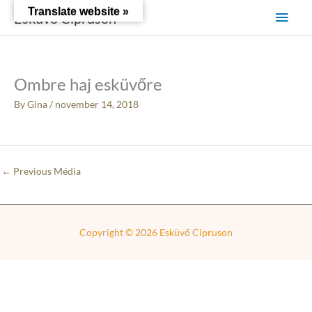
Skip
Main
Translate website »
Esküvő Cipruson
to
content
Men
Ombre haj esküvőre
By
Gina
/
november 14, 2018
←
Previous Média
Copyright © 2026
Esküvő Cipruson