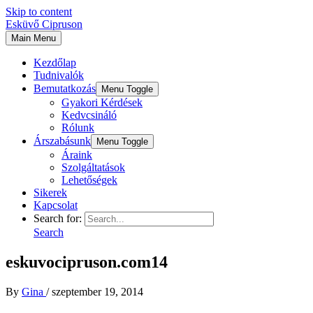
Skip to content
Esküvő Cipruson
Main Menu
Kezdőlap
Tudnivalók
Bemutatkozás
Menu Toggle
Gyakori Kérdések
Kedvcsináló
Rólunk
Árszabásunk
Menu Toggle
Áraink
Szolgáltatások
Lehetőségek
Sikerek
Kapcsolat
Search for:
Search
eskuvocipruson.com14
By
Gina
/
szeptember 19, 2014