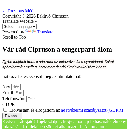
←
Previous Média
Copyright © 2026
Esküvő Cipruson
Translate website »
Powered by
Translate
Scroll to Top
Vár rád Cipruson a tengerparti álom
Egybe tudjátok kötni a nászutat az esküvővel és a nyaralással. Sokat
spórolhattok amellett, hogy maradandó élményekkel tértek haza.
Iratkozz fel és szerezd meg az útmutatómat!
Név
Email
Telefonszám
GDPR
Elolvastam és elfogadom az
adatvédelmi szabályzatot (GDPR)
Tovább...
Kedves Látogató! Tájékoztatjuk, hogy a honlap felhasználói élmény
fokozásának érdekében sütiket alkalmazunk. A honlapunk