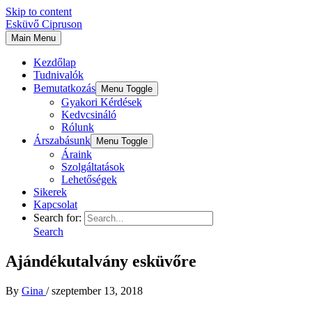
Skip to content
Esküvő Cipruson
Main Menu
Kezdőlap
Tudnivalók
Bemutatkozás
Menu Toggle
Gyakori Kérdések
Kedvcsináló
Rólunk
Árszabásunk
Menu Toggle
Áraink
Szolgáltatások
Lehetőségek
Sikerek
Kapcsolat
Search for:
Search
Ajándékutalvány esküvőre
By
Gina
/
szeptember 13, 2018