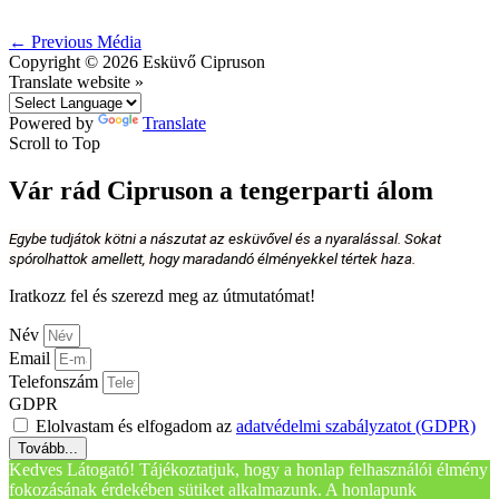
←
Previous Média
Copyright © 2026
Esküvő Cipruson
Translate website »
Powered by
Translate
Scroll to Top
Vár rád Cipruson a tengerparti álom
Egybe tudjátok kötni a nászutat az esküvővel és a nyaralással. Sokat
spórolhattok amellett, hogy maradandó élményekkel tértek haza.
Iratkozz fel és szerezd meg az útmutatómat!
Név
Email
Telefonszám
GDPR
Elolvastam és elfogadom az
adatvédelmi szabályzatot (GDPR)
Tovább...
Kedves Látogató! Tájékoztatjuk, hogy a honlap felhasználói élmény
fokozásának érdekében sütiket alkalmazunk. A honlapunk