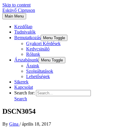
Skip to content
Esküvő Cipruson
Main Menu
Kezdőlap
Tudnivalók
Bemutatkozás
Menu Toggle
Gyakori Kérdések
Kedvcsináló
Rólunk
Árszabásunk
Menu Toggle
Áraink
Szolgáltatások
Lehetőségek
Sikerek
Kapcsolat
Search for:
Search
DSCN3054
By
Gina
/
április 18, 2017