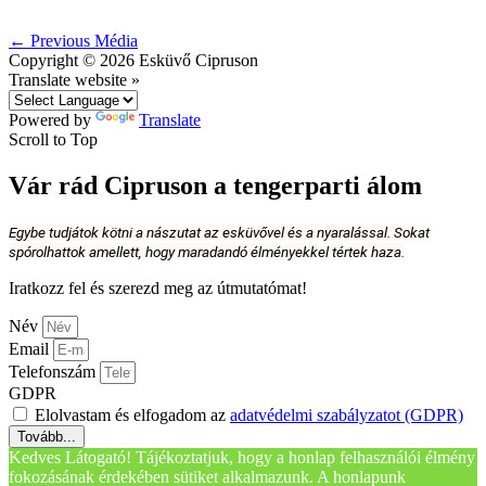
←
Previous Média
Copyright © 2026
Esküvő Cipruson
Translate website »
Powered by
Translate
Scroll to Top
Vár rád Cipruson a tengerparti álom
Egybe tudjátok kötni a nászutat az esküvővel és a nyaralással. Sokat
spórolhattok amellett, hogy maradandó élményekkel tértek haza.
Iratkozz fel és szerezd meg az útmutatómat!
Név
Email
Telefonszám
GDPR
Elolvastam és elfogadom az
adatvédelmi szabályzatot (GDPR)
Tovább...
Kedves Látogató! Tájékoztatjuk, hogy a honlap felhasználói élmény
fokozásának érdekében sütiket alkalmazunk. A honlapunk