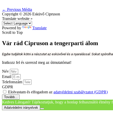
←
Previous Média
Copyright © 2026
Esküvő Cipruson
Translate website »
Powered by
Translate
Scroll to Top
Vár rád Cipruson a tengerparti álom
Egybe tudjátok kötni a nászutat az esküvővel és a nyaralással. Sokat spórolh
Iratkozz fel és szerezd meg az útmutatómat!
Név
Email
Telefonszám
GDPR
Elolvastam és elfogadom az
adatvédelmi szabályzatot (GDPR)
Tovább...
Kedves Látogató! Tájékoztatjuk, hogy a honlap felhasználói élmény f
Adatvédelmi irányelvek