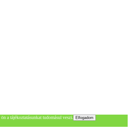
ön a tájékoztatásunkat tudomásul veszi.
Elfogadom