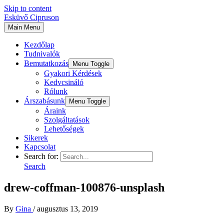
Skip to content
Esküvő Cipruson
Main Menu
Kezdőlap
Tudnivalók
Bemutatkozás
Menu Toggle
Gyakori Kérdések
Kedvcsináló
Rólunk
Árszabásunk
Menu Toggle
Áraink
Szolgáltatások
Lehetőségek
Sikerek
Kapcsolat
Search for:
Search
drew-coffman-100876-unsplash
By
Gina
/
augusztus 13, 2019