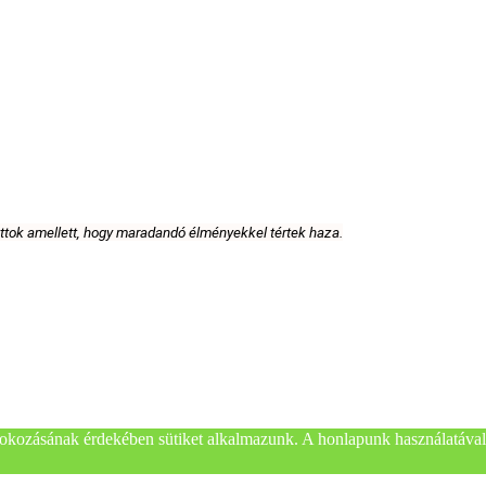
attok amellett, hogy maradandó élményekkel tértek haza.
okozásának érdekében sütiket alkalmazunk. A honlapunk használatával 