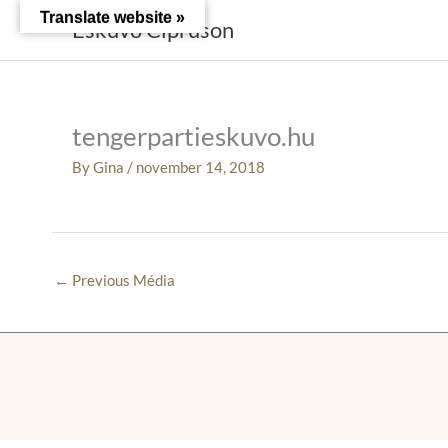
Skip
Translate website »
Esküvő Cipruson
to
content
tengerpartieskuvo.hu
By
Gina
/
november 14, 2018
←
Previous Média