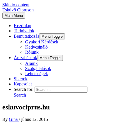
Skip to content
Esküvő Cipruson
Main Menu
Kezdőlap
Tudnivalók
Bemutatkozás
Menu Toggle
Gyakori Kérdések
Kedvcsináló
Rólunk
Árszabásunk
Menu Toggle
Áraink
Szolgáltatások
Lehetőségek
Sikerek
Kapcsolat
Search for:
Search
eskuvociprus.hu
By
Gina
/
július 12, 2015