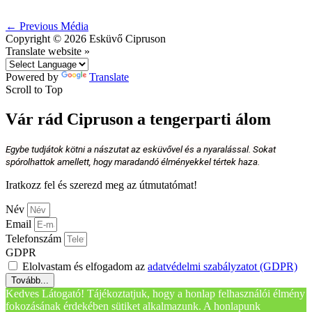
←
Previous Média
Copyright © 2026
Esküvő Cipruson
Translate website »
Powered by
Translate
Scroll to Top
Vár rád Cipruson a tengerparti álom
Egybe tudjátok kötni a nászutat az esküvővel és a nyaralással. Sokat
spórolhattok amellett, hogy maradandó élményekkel tértek haza.
Iratkozz fel és szerezd meg az útmutatómat!
Név
Email
Telefonszám
GDPR
Elolvastam és elfogadom az
adatvédelmi szabályzatot (GDPR)
Tovább...
Kedves Látogató! Tájékoztatjuk, hogy a honlap felhasználói élmény
fokozásának érdekében sütiket alkalmazunk. A honlapunk