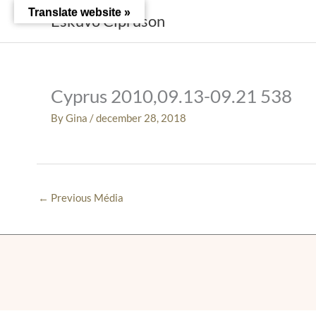
Skip
Translate website »
Esküvő Cipruson
to
content
Cyprus 2010,09.13-09.21 538
By
Gina
/
december 28, 2018
←
Previous Média