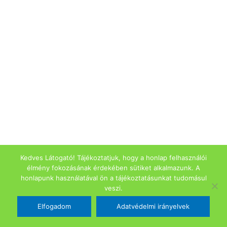
Kedves Látogató! Tájékoztatjuk, hogy a honlap felhasználói
élmény fokozásának érdekében sütiket alkalmazunk. A
honlapunk használatával ön a tájékoztatásunkat tudomásul
veszi.
Elfogadom
Adatvédelmi irányelvek