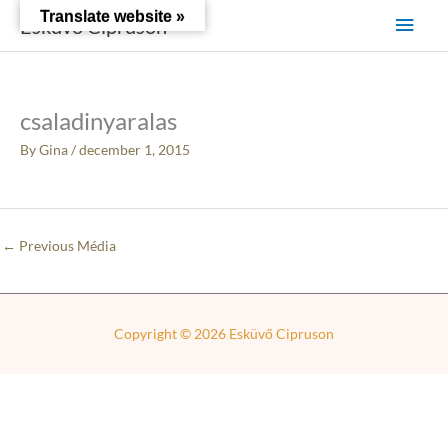
Skip
Main
Translate website »
Esküvő Cipruson
to
content
Men
csaladinyaralas
By
Gina
/
december 1, 2015
←
Previous Média
Copyright © 2026
Esküvő Cipruson