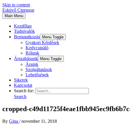
Skip to content
Esküvő Cipruson
Main Menu
Kezdőlap
Tudnivalók
Bemutatkozás
Menu Toggle
Gyakori Kérdések
Kedvcsináló
Rólunk
Árszabásunk
Menu Toggle
Áraink
Szolgáltatások
Lehetőségek
Sikerek
Kapcsolat
Search for:
Search
cropped-c49d11725f4eae1fbb945ec9fb6b7c
By
Gina
/
november 11, 2018