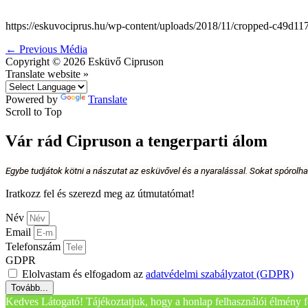
https://eskuvociprus.hu/wp-content/uploads/2018/11/cropped-c49d
←
Previous Média
Copyright © 2026
Esküvő Cipruson
Translate website »
Powered by
Translate
Scroll to Top
Vár rád Cipruson a tengerparti álom
Egybe tudjátok kötni a nászutat az esküvővel és a nyaralással. Sokat spórolh
Iratkozz fel és szerezd meg az útmutatómat!
Név
Email
Telefonszám
GDPR
Elolvastam és elfogadom az
adatvédelmi szabályzatot (GDPR)
Tovább...
Kedves Látogató! Tájékoztatjuk, hogy a honlap felhasználói élmény f