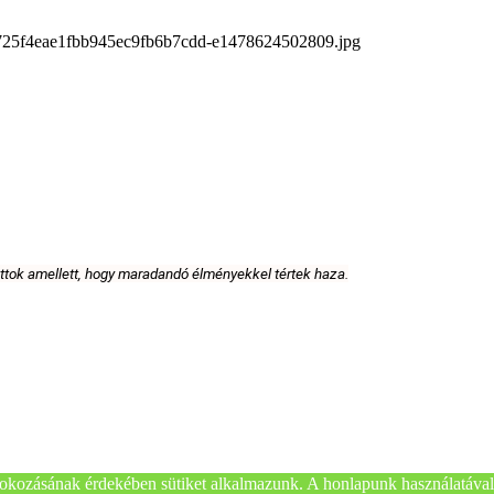
11725f4eae1fbb945ec9fb6b7cdd-e1478624502809.jpg
attok amellett, hogy maradandó élményekkel tértek haza.
okozásának érdekében sütiket alkalmazunk. A honlapunk használatával 