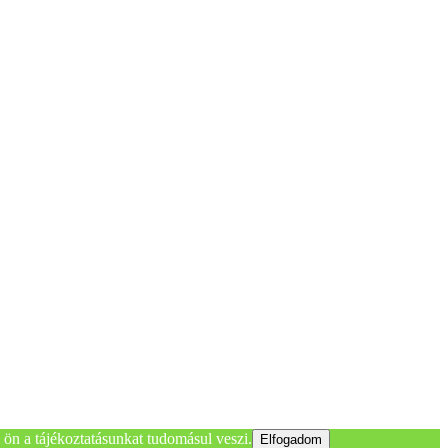
ön a tájékoztatásunkat tudomásul veszi.
Elfogadom