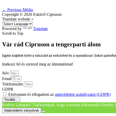
←
Previous Média
Copyright © 2026
Esküvő Cipruson
Translate website »
Powered by
Translate
Scroll to Top
Vár rád Cipruson a tengerparti álom
Egybe tudjátok kötni a nászutat az esküvővel és a nyaralással. Sokat spórolh
Iratkozz fel és szerezd meg az útmutatómat!
Név
Email
Telefonszám
GDPR
Elolvastam és elfogadom az
adatvédelmi szabályzatot (GDPR)
Tovább...
Kedves Látogató! Tájékoztatjuk, hogy a honlap felhasználói élmény f
Adatvédelmi irányelvek