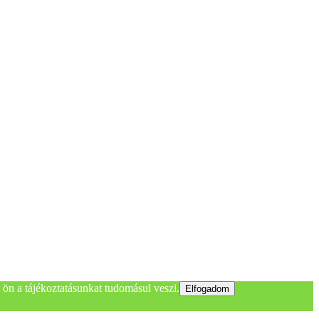
ön a tájékoztatásunkat tudomásul veszi.
Elfogadom