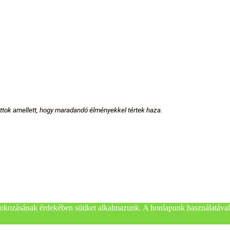
attok amellett, hogy maradandó élményekkel tértek haza.
okozásának érdekében sütiket alkalmazunk. A honlapunk használatával 