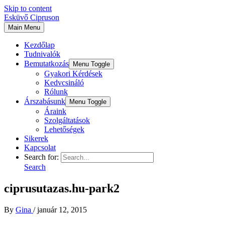
Skip to content
Esküvő Cipruson
Main Menu
Kezdőlap
Tudnivalók
Bemutatkozás
Menu Toggle
Gyakori Kérdések
Kedvcsináló
Rólunk
Árszabásunk
Menu Toggle
Áraink
Szolgáltatások
Lehetőségek
Sikerek
Kapcsolat
Search for:
Search
ciprusutazas.hu-park2
By
Gina
/
január 12, 2015