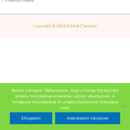
←
Previous Média
Copyright © 2026
Esküvő Cipruson
Kedves Látogató! Tájékoztatjuk, hogy a honlap felhasználói
élmény fokozásának érdekében sütiket alkalmazunk. A
honlapunk használatával ön a tájékoztatásunkat tudomásul
veszi.
Elfogadom
Adatvédelmi irányelvek