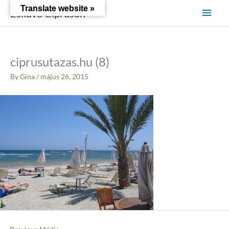
Skip
Main
Translate website »
Esküvő Cipruson
to
content
Men
ciprusutazas.hu (8)
By
Gina
/
május 26, 2015