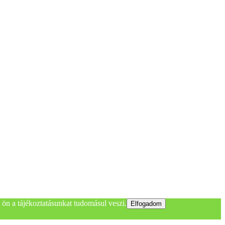
ön a tájékoztatásunkat tudomásul veszi.
Elfogadom