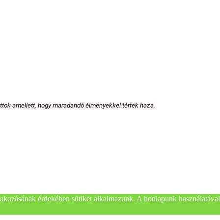
attok amellett, hogy maradandó élményekkel tértek haza.
okozásának érdekében sütiket alkalmazunk. A honlapunk használatával 