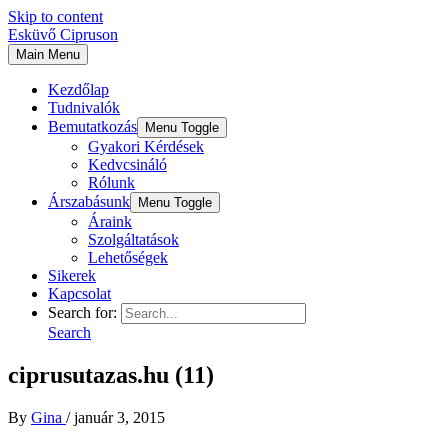
Skip to content
Esküvő Cipruson
Main Menu
Kezdőlap
Tudnivalók
Bemutatkozás
Menu Toggle
Gyakori Kérdések
Kedvcsináló
Rólunk
Árszabásunk
Menu Toggle
Áraink
Szolgáltatások
Lehetőségek
Sikerek
Kapcsolat
Search for:
Search
ciprusutazas.hu (11)
By
Gina
/
január 3, 2015