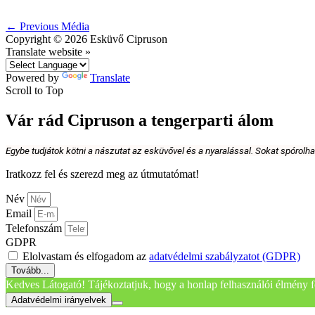
←
Previous Média
Copyright © 2026
Esküvő Cipruson
Translate website »
Powered by
Translate
Scroll to Top
Vár rád Cipruson a tengerparti álom
Egybe tudjátok kötni a nászutat az esküvővel és a nyaralással. Sokat spórolh
Iratkozz fel és szerezd meg az útmutatómat!
Név
Email
Telefonszám
GDPR
Elolvastam és elfogadom az
adatvédelmi szabályzatot (GDPR)
Tovább...
Kedves Látogató! Tájékoztatjuk, hogy a honlap felhasználói élmény f
Adatvédelmi irányelvek