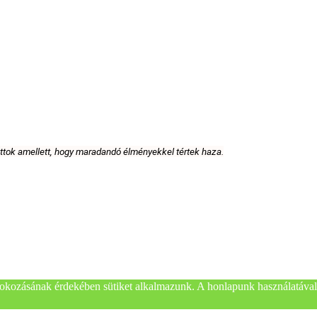
attok amellett, hogy maradandó élményekkel tértek haza.
okozásának érdekében sütiket alkalmazunk. A honlapunk használatával 