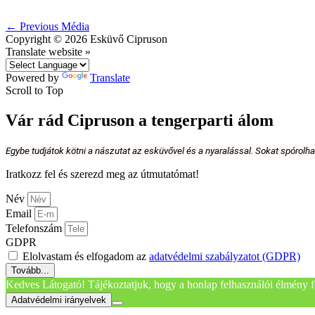
←
Previous Média
Copyright © 2026
Esküvő Cipruson
Translate website »
Powered by
Translate
Scroll to Top
Vár rád Cipruson a tengerparti álom
Egybe tudjátok kötni a nászutat az esküvővel és a nyaralással. Sokat spórolh
Iratkozz fel és szerezd meg az útmutatómat!
Név
Email
Telefonszám
GDPR
Elolvastam és elfogadom az
adatvédelmi szabályzatot (GDPR)
Tovább...
Kedves Látogató! Tájékoztatjuk, hogy a honlap felhasználói élmény f
Adatvédelmi irányelvek