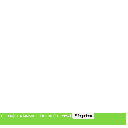
ön a tájékoztatásunkat tudomásul veszi.
Elfogadom