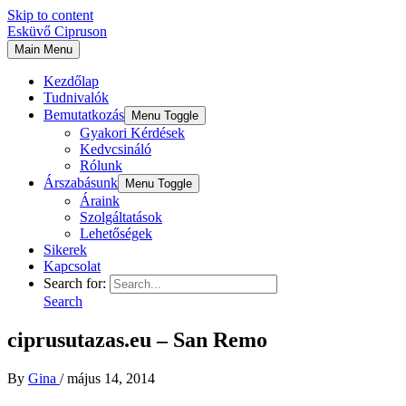
Skip to content
Esküvő Cipruson
Main Menu
Kezdőlap
Tudnivalók
Bemutatkozás
Menu Toggle
Gyakori Kérdések
Kedvcsináló
Rólunk
Árszabásunk
Menu Toggle
Áraink
Szolgáltatások
Lehetőségek
Sikerek
Kapcsolat
Search for:
Search
ciprusutazas.eu – San Remo
By
Gina
/
május 14, 2014