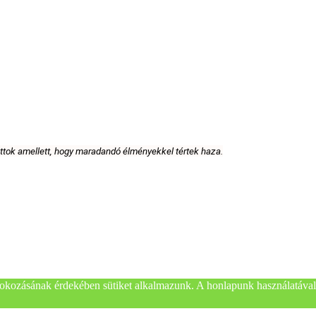
attok amellett, hogy maradandó élményekkel tértek haza.
okozásának érdekében sütiket alkalmazunk. A honlapunk használatával 