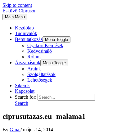
Skip to content
Esküvő Cipruson
Main Menu
Kezdőlap
Tudnivalók
Bemutatkozás
Menu Toggle
Gyakori Kérdések
Kedvcsináló
Rólunk
Árszabásunk
Menu Toggle
Áraink
Szolgáltatások
Lehetőségek
Sikerek
Kapcsolat
Search for:
Search
ciprusutazas.eu- malama1
By
Gina
/
május 14, 2014