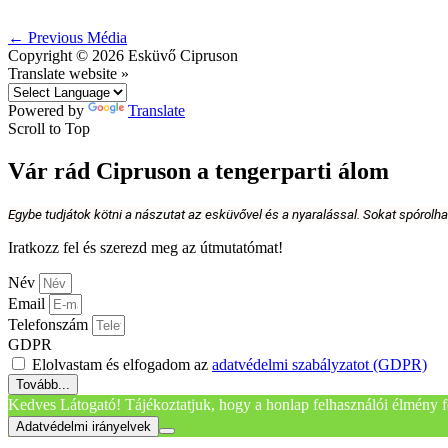
←
Previous Média
Copyright © 2026
Esküvő Cipruson
Translate website »
Powered by
Translate
Scroll to Top
Vár rád Cipruson a tengerparti álom
Egybe tudjátok kötni a nászutat az esküvővel és a nyaralással. Sokat spórolh
Iratkozz fel és szerezd meg az útmutatómat!
Név
Email
Telefonszám
GDPR
Elolvastam és elfogadom az
adatvédelmi szabályzatot (GDPR)
Tovább...
Kedves Látogató! Tájékoztatjuk, hogy a honlap felhasználói élmény f
Adatvédelmi irányelvek