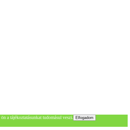
ön a tájékoztatásunkat tudomásul veszi.
Elfogadom