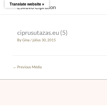
Skip
Translate website »
Esküvő Cipruson
to
content
ciprusutazas.eu (5)
By
Gina
/
július 30, 2015
←
Previous Média