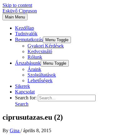
Skip to content
Esküvő Cipruson
Main Menu
Kezdőlap
Tudnivalók
Bemutatkozás
Menu Toggle
Gyakori Kérdések
Kedvcsináló
Rólunk
Árszabásunk
Menu Toggle
Áraink
Szolgáltatások
Lehetőségek
Sikerek
Kapcsolat
Search for:
Search
ciprusutazas.eu (2)
By
Gina
/
április 8, 2015