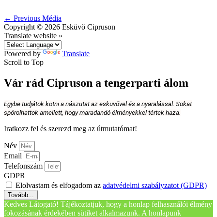
←
Previous Média
Copyright © 2026
Esküvő Cipruson
Translate website »
Powered by
Translate
Scroll to Top
Vár rád Cipruson a tengerparti álom
Egybe tudjátok kötni a nászutat az esküvővel és a nyaralással. Sokat
spórolhattok amellett, hogy maradandó élményekkel tértek haza.
Iratkozz fel és szerezd meg az útmutatómat!
Név
Email
Telefonszám
GDPR
Elolvastam és elfogadom az
adatvédelmi szabályzatot (GDPR)
Tovább...
Kedves Látogató! Tájékoztatjuk, hogy a honlap felhasználói élmény
fokozásának érdekében sütiket alkalmazunk. A honlapunk